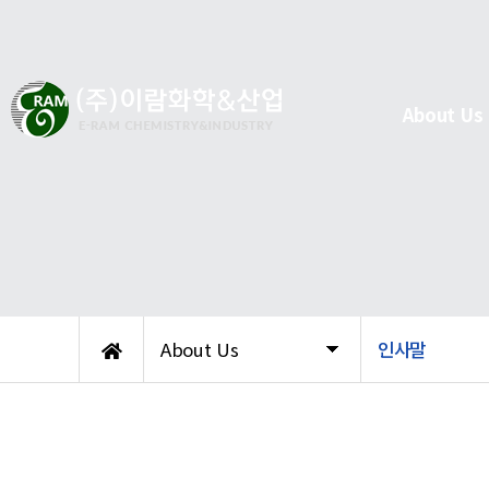
About Us
About Us
인사말