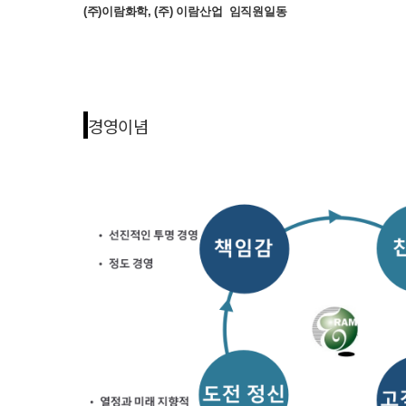
(주)이람화학, (주) 이람산업 임직원일동
경영이념