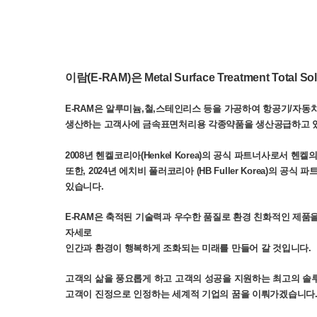
이람
(E-RAM)
은
Metal Surface Treatment Total So
E-RAM
은 알루미늄
,
철
,
스테인리스 등을 가공하여 항공기
/
자동
생산하는
고객사에
금속표면처리용
각종
약품을 생산공급하고 
2008
년
헨켈코리아
(Henkel Korea)
의 공식
파트너사로서
헨켈
또한
,
2024
년
에치비
풀러코리아
(
HB Fuller Korea)
의 공식 파
있습니다
.
E-RAM
은 축적된 기술력과 우수한 품질로 환경
친화적인 제품
자세로
인간과 환경이 행복하게 조화되는 미래를 만들어 갈 것입니다
.
고객의 삶을 풍요롭게 하고 고객의 성공을 지원하는 최고의
솔
고객이 진정으로 인정하는 세계적 기업의 꿈을 이뤄가겠습니다